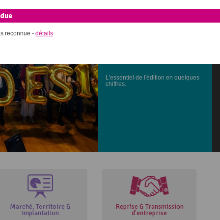
ndue
as reconnue -
détails
Bilan 2018 : un succès
collectif
L'essentiel de l'édition en quelques
chiffres.
Marché, Territoire &
Reprise & Transmission
Implantation
d'entreprise