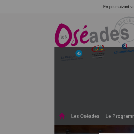
En poursuivant vot
Les Oséades
Le Program