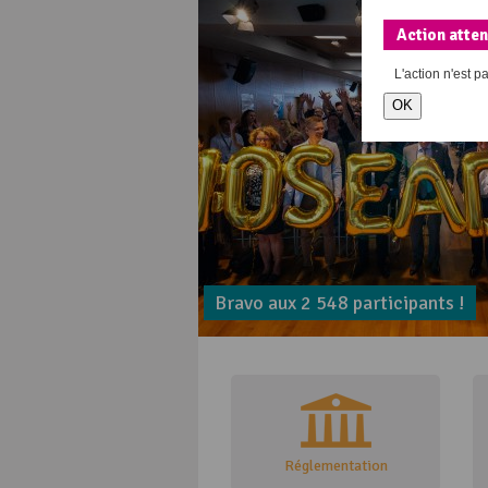
Action atte
L'action
n'est p
OK
Bravo aux 2 548 participants !
Réglementation