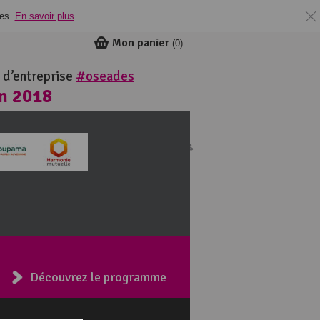
ies.
En savoir plus
Mon panier
(
0
)
 d’entreprise
#oseades
in 2018
ie
Découvrez le programme