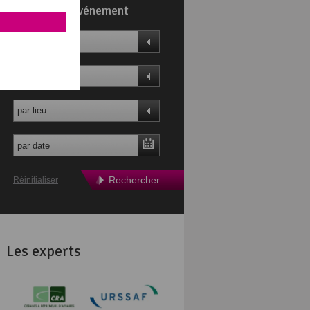
Trouvez un événement
par thème
par profil
par lieu
Rechercher
Réinitialiser
Les experts