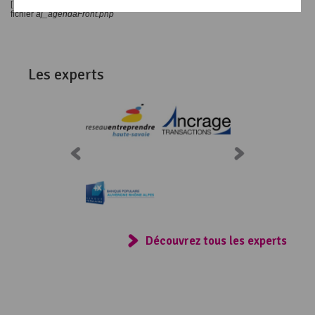
[
10/07/2016 14:55
][
] L'action
n'est pas reconnue Action attendue dans le
fichier
aj_agendaFront.php
Les experts
Consulter
Découvrez tous les experts