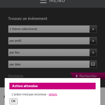
MENU
Trouvez un événement
1 thème sélectionné
par profil
par lieu
Rechercher
Réinitialiser
Action attendue
Agenda des événements
L'action
n'est pas reconnue -
détails
OK