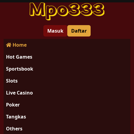
Masuk
Daftar
Home
Hot Games
Sportsbook
Slots
Live Casino
Poker
Tangkas
Others