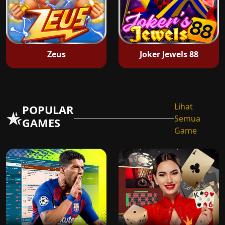
Zeus
Joker Jewels 88
Lihat
POPULAR
Semua
GAMES
Game