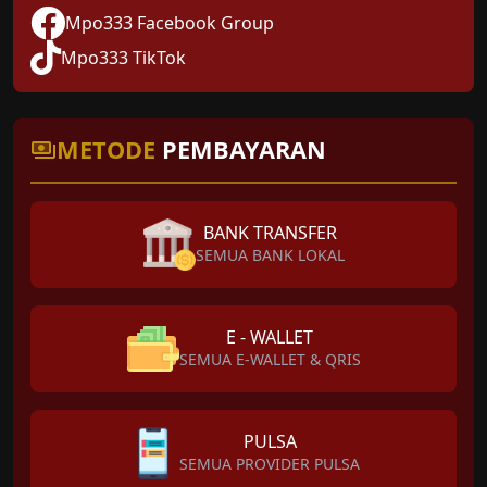
Mpo333 Facebook Group
Mpo333 TikTok
METODE
PEMBAYARAN
BANK TRANSFER
SEMUA BANK LOKAL
E - WALLET
SEMUA E-WALLET & QRIS
PULSA
SEMUA PROVIDER PULSA