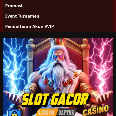
Promosi
Event Turnamen
Pendaftaran Akun VVIP