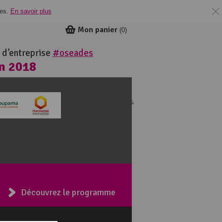
ies.
En savoir plus
Mon panier
(
0
)
 d’entreprise
#oseades
in 2018
ie
Découvrez le programme