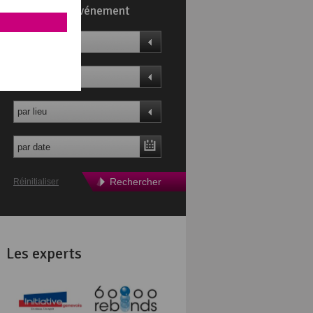
Trouvez un événement
par thème
par profil
par lieu
Rechercher
Réinitialiser
Les experts