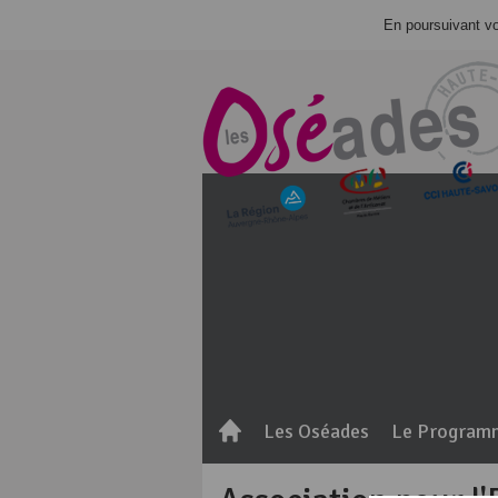
En poursuivant vot
Les Oséades
Le Program