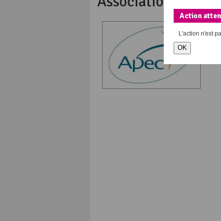
Association pour l
Action atte
Ac
: 
L'action
n'est p
(d
re
OK
htt