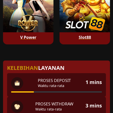
V Power
Slot88
KELEBIHAN
LAYANAN
PROSES DEPOSIT
1 mins
Waktu rata-rata
PROSES WITHDRAW
3 mins
Waktu rata-rata