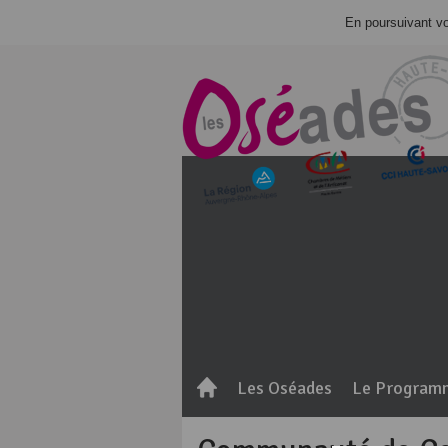
En poursuivant vot
Les Oséades
Le Program