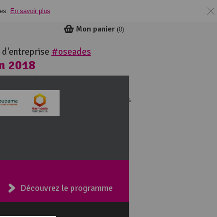
ies.
En savoir plus
Mon panier
(
0
)
 d’entreprise
#oseades
in 2018
ie
Découvrez le programme