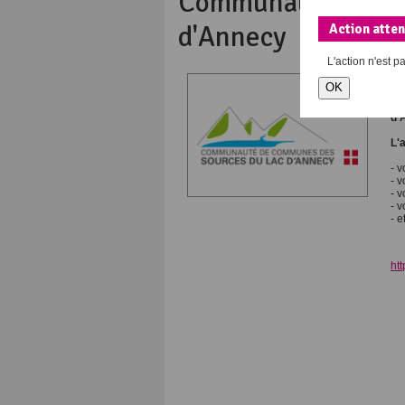
Communauté de Co
d'Annecy
Action atte
L'action
n'est p
La
OK
gè
so
d'
L'
- 
- 
- v
- 
- e
ht