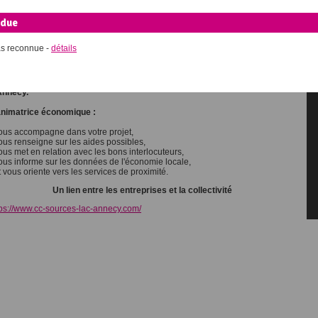
mmunes des Sources du Lac
ndue
as reconnue -
détails
 Communauté de Communes des Sources du Lac d'Annecy aménage,
re et commercialise des espaces économiques pour les entreprises qui
uhaitent s'implanter ou se développer sur le territoire des Sources du Lac
Annecy.
animatrice économique :
vous accompagne dans votre projet,
vous renseigne sur les aides possibles,
ous met en relation avec les bons interlocuteurs,
vous informe sur les données de l'économie locale,
t vous oriente vers les services de proximité.
Un lien entre les entreprises et la collectivité
tps://www.cc-sources-lac-annecy.com/