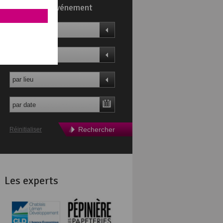
Trouvez un événement
par thème
par profil
par lieu
Rechercher
Réinitialiser
Les experts