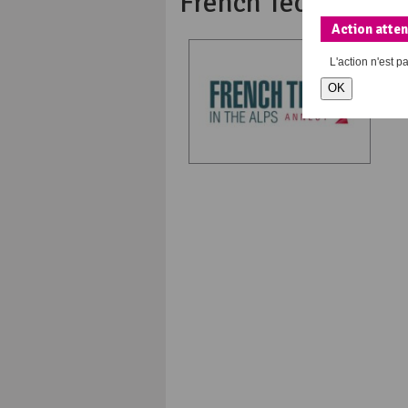
French Tech in the
Action atte
L’a
Fr
L'action
n'est p
ht
OK