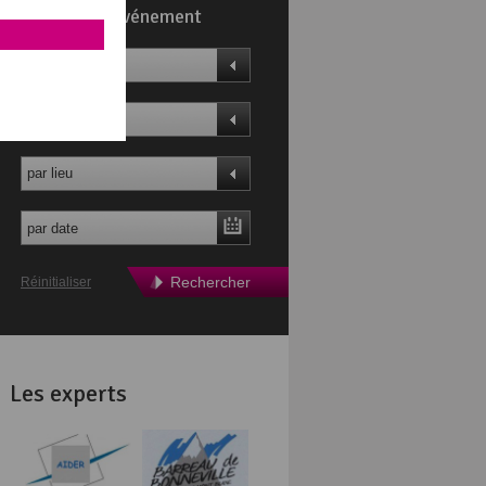
Trouvez un événement
par thème
par profil
par lieu
Rechercher
Réinitialiser
Les experts