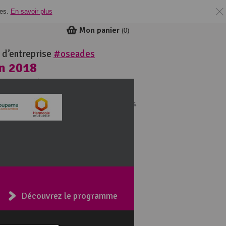
ies.
En savoir plus
Mon panier
(
0
)
 d’entreprise
#oseades
in 2018
ie
Découvrez le programme