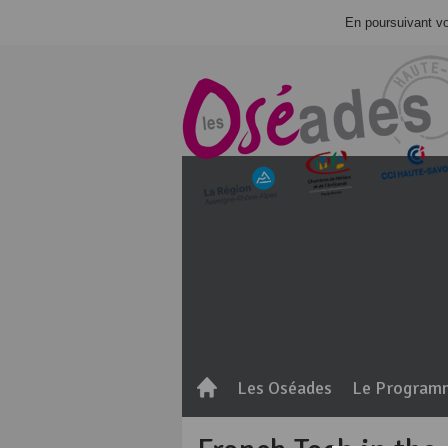
En poursuivant vot
Les Oséades
Le Program