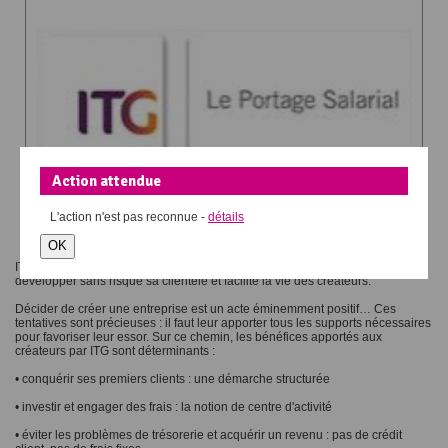
Action attendue
L'action
n'est pas reconnue -
détails
OK
ITG, société de portage salarial, propose des solutions qui permettent de
développer sans risque sa clientèle et facilite la vie des créateurs.
Décider de créer une entreprise est un acte éminemment positif… Ces
tentatives sont précieuses : il faut leur apporter tous les supports nécessaires
pour favoriser leur essor. Sur ce chemin, les bénéfices apportés aux
créateurs par ITG sont déterminants :
• conquérir ses premiers clients : une démarche structurée
• investir et engager des frais : la notion de centre d'activité
• éviter les problèmes de trésorerie et acquérir un revenu : pas de crédit