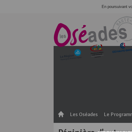
En poursuivant vot
Les Oséades
Le Program