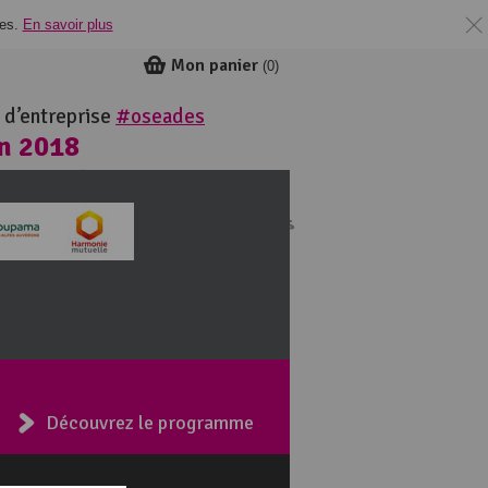
ies.
En savoir plus
Mon panier
(
0
)
 d’entreprise
#oseades
in 2018
ie
Découvrez le programme