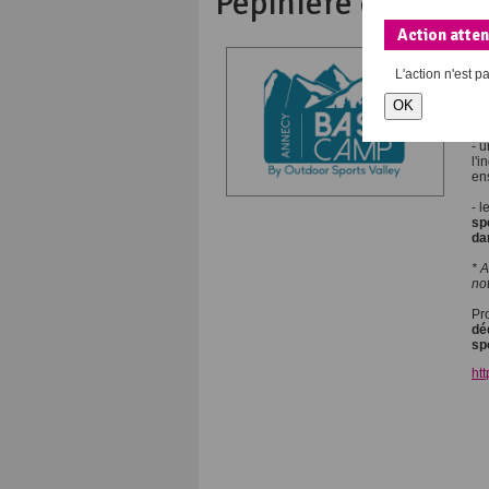
Pépinière d'entre
Action atte
An
sp
L'action
n'est p
Gl
OK
La 
- 
l'
en
- 
sp
da
* 
no
Pr
dé
sp
ht