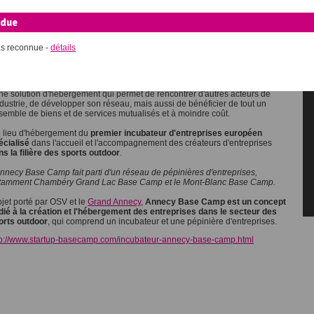
prises Annecy Base Camp
ndue
necy Base Camp est une
pépinière qui accueille les jeunes entreprises du
ort et de l'outdoor
en plein centre du Parc d'Activités Economiques des
as reconnue -
détails
aisins à Annecy.
pépinière c'est :
une solution d'hébergement qui permet de rencontrer d'autres acteurs de
industrie, de développer son réseau, mais aussi de bénéficier de tout un
semble de biens et de services mutualisés et à moindre coût.
le lieu d'hébergement du
premier incubateur d'entreprises européen
écialisé
dans l'accueil et l'accompagnement des créateurs d'entreprises
ns la filière des sports outdoor
.
Annecy Base Camp fait parti d'un réseau de pépinières d'entreprises,
tamment Chambéry Grand Lac Base Camp et le Mont-Blanc Base Camp.
ojet porté par OSV et le
Grand Annecy
,
Annecy Base Camp est un concept
dié à la création et l'hébergement des entreprises dans le secteur des
orts outdoor
, qui comprend un incubateur et une pépinière d'entreprises.
tp://www.startup-basecamp.com/incubateur-annecy-base-camp.html