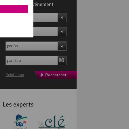
Trouvez un événement
par thème
par profil
par lieu
Rechercher
Réinitialiser
Les experts