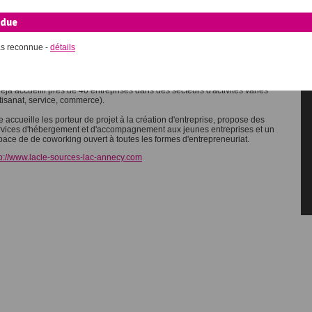
ises, La Clé des Sources du Lac
ndue
as reconnue -
détails
 pépinière d'entreprises La Clé est un service de la Communauté de
mmunes des Sources du Lac d'Annecy pour faciliter l'insertion et le
veloppement de nouvelles entreprises sur le territoire. Créée en 2009, elle
éjà accueilli près de 40 entreprises dans des secteurs d'activités variés
rtisanat, service, commerce).
e accueille les porteur de projet à la création d'entreprise, propose des
rvices d'hébergement et d'accompagnement aux jeunes entreprises et un
pace de de coworking ouvert à toutes les formes d'entrepreneuriat.
tp://www.lacle-sources-lac-annecy.com