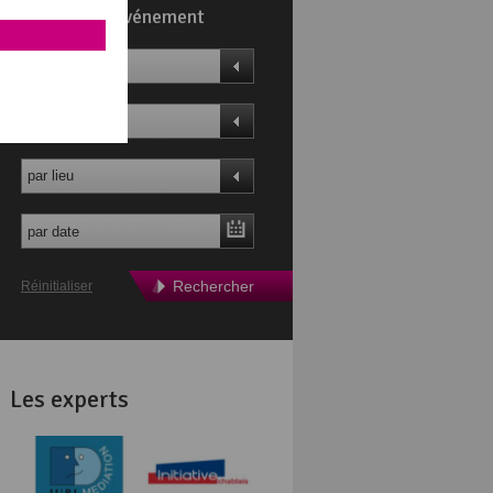
Trouvez un événement
par thème
par profil
par lieu
Rechercher
Réinitialiser
Les experts