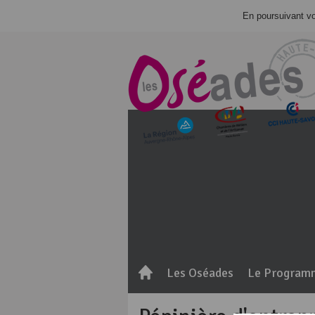
En poursuivant vot
Les Oséades
Le Program