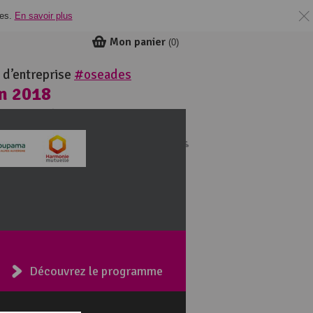
ies.
En savoir plus
Mon panier
(
0
)
 d’entreprise
#oseades
in 2018
ie
Découvrez le programme