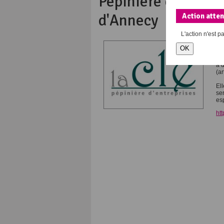
Pépinière d'entrepr
d'Annecy
Action atte
L'action
n'est p
La
OK
Co
dé
a d
(a
Ell
se
es
ht