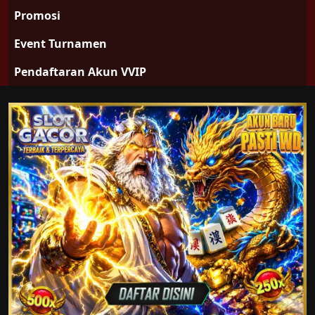
Promosi
Event Turnamen
Pendaftaran Akun VVIP