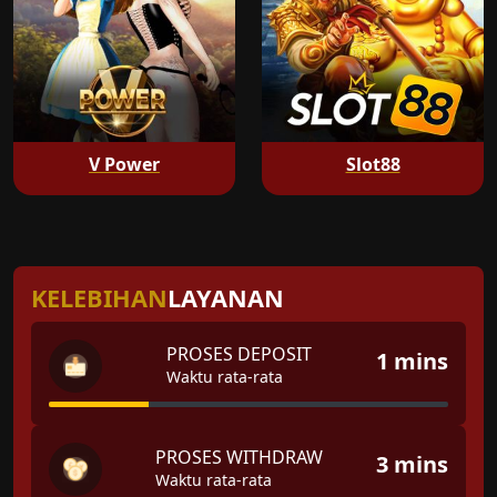
V Power
Slot88
KELEBIHAN
LAYANAN
PROSES DEPOSIT
1 mins
Waktu rata-rata
PROSES WITHDRAW
3 mins
Waktu rata-rata