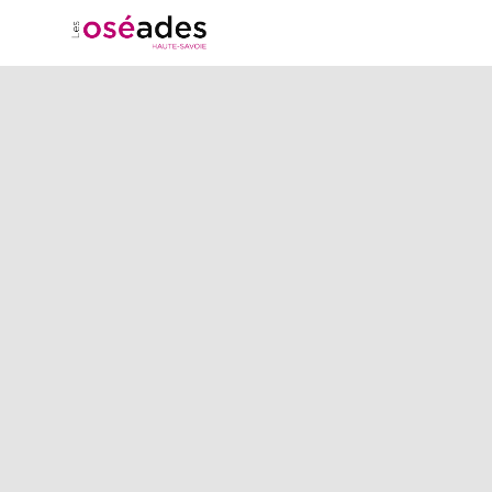
Pique-
nique
Propulse
!
31
mai
2024
—
19:00
-
21:00