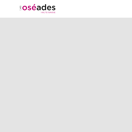
Harmonie
professionnelle
:
Concilier
succès
entrepreneurial
et