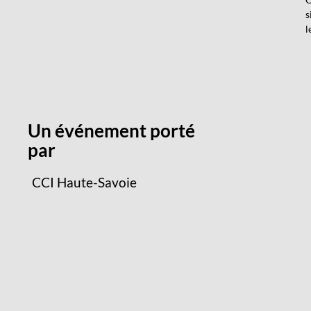
s
l
Un événement porté
par
CCI Haute-Savoie