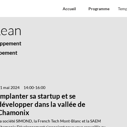
Accueil
Programme
Temp
Co
ean
Fo
oppement
Co
ppement
1 mai 2024
14:00
-
16:00
Implanter sa startup et se
développer dans la vallée de
Chamonix
a société SIMOND, la French Tech Mont-Blanc et la SAEM
hamonix Développement s'associent pour vous accueillir au