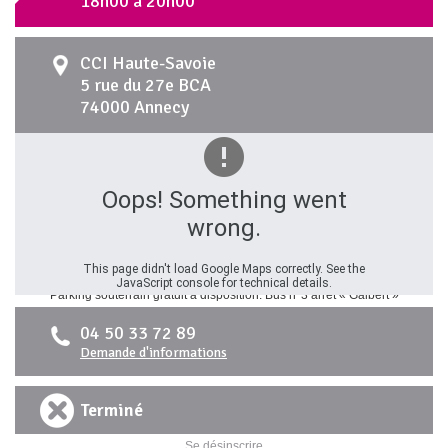
18h00
à 20h00
CCI Haute-Savoie
5 rue du 27e BCA
74000 Annecy
Oops! Something went
wrong.
This page didn't load Google Maps correctly. See the
JavaScript console for technical details.
Parking souterrain gratuit à disposition. Bus n°3 arrêt « Galbert »
04 50 33 72 89
Demande d'informations
Terminé
Se désinscrire