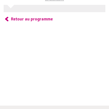
Retour au programme
Envoyer un message
Prénom
*
Nom
*
Email
*
Téléphone
*
Message
*