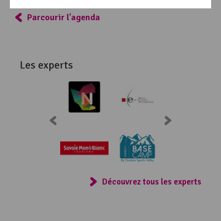
Parcourir l'agenda
S'inscrire aux événements
Les experts
Civilité
*
Prénom
*
Nom
*
Consulter
Statut
*
Découvrez tous les experts
Fonction
Secteur d’activité ou projet