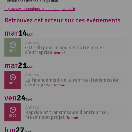
Conseil et assistance à la gestion.
http://www.rhonealpes.experts-comptables.fr
Retrouvez cet acteur sur ces événements
mar
14
MAI
Annecy
GO ! 3h pour propulser votre projet
9h00
d'entreprise
Terminé
mar
21
MAI
Annecy
Le financement de la reprise-transmission
18h00
d’entreprise
Terminé
ven
24
MAI
Annecy
Reprise et transmission d'entreprise :
9h00
réussir son projet
Terminé
lun
27