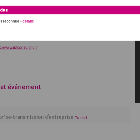
ndue
as reconnue -
détails
écialiste en fusion – acquisition, financement, accompagnement, formation.
gnostic et stratégie en vue de la cession.
diateur professionnel.
p://www.jpfconsulting.fr
 cet événement
prise-transmission d’entreprise
Terminé