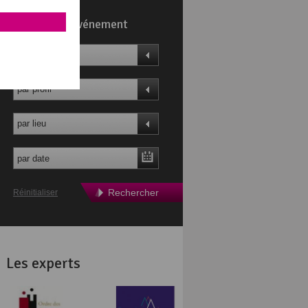
Trouvez un événement
par thème
par profil
par lieu
Rechercher
Réinitialiser
Les experts