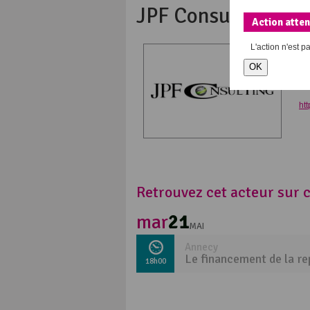
JPF Consulting
Action atte
L'action
n'est p
Sp
OK
Dia
Mé
htt
Retrouvez cet acteur sur
mar
21
MAI
Annecy
Le financement de la re
18h00