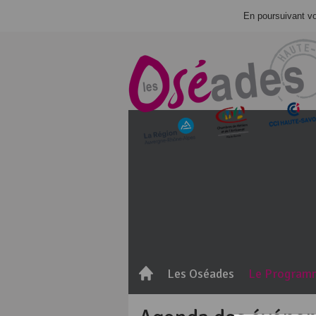
En poursuivant vot
Les Oséades
Le Program