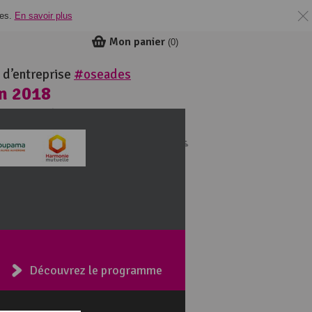
ies.
En savoir plus
Mon panier
(
0
)
 d’entreprise
#oseades
in 2018
ie
Découvrez le programme