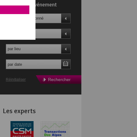
Trouvez un événement
1 thème sélectionné
par profil
par lieu
Rechercher
Réinitialiser
Les experts