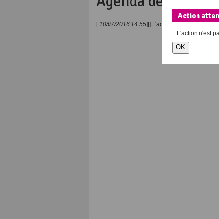
Agenda des événe
Action atte
[
10/07/2016 14:55
][
] L'action
n'est pas reconn
L'action
n'est p
OK