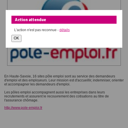
Action attendue
L'action
n'est pas reconnue -
détails
OK
En Haute-Savoie, 16 sites pôle emploi sont au service des demandeurs
d'emploi et des employeurs. Leur mission est d'accueillir, indemniser, orienter
et accompagner les demandeurs d'emploi.
Les pôles emploi accompagnent aussi les entreprises dans leurs
recrutements et assurent le recouvrement des cotisations au titre de
l'assurance chômage.
http://www.pole-emploi.fr