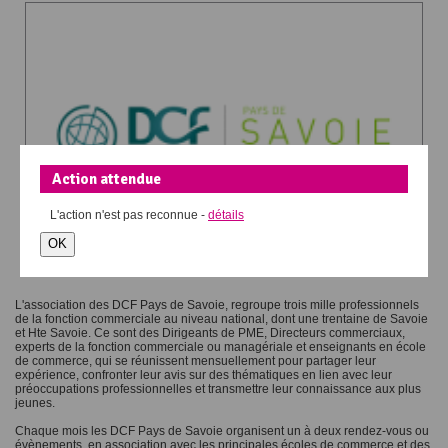
Action attendue
L'action
n'est pas reconnue -
détails
OK
L'association des DCF Pays de Savoie, regroupe trois mille professionnels
de la fonction commerciale au niveau national, dont une trentaine de Savoie
et Hte Savoie. Ce sont des Dirigeants de PME, Directeurs commerciaux,
experts de la fonction commerciale ou managériale et enseignants en école
de commerce, qui se réunissent mensuellement pour partager leur
expérience, confronter leur avis sur des thématiques en lien avec leur
préoccupations professionnelles et transmettre leur connaissance aux plus
jeunes.
Chaque mois les DCF Pays de Savoie organisent un à deux rendez-vous ou
évènements, en association avec les principales écoles de commerce et des