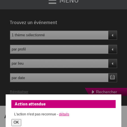
MENU
Trouvez un événement
1 thème sélectionné
par profil
par lieu
Rechercher
Réinitialiser
Action attendue
Agenda des événements
L'action
n'est pas reconnue -
détails
OK