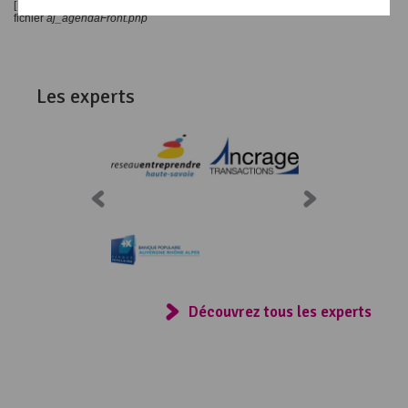
[
10/07/2016 14:55
][
] L'action
n'est pas reconnue Action attendue dans le
fichier
aj_agendaFront.php
Les experts
Consulter
Découvrez tous les experts